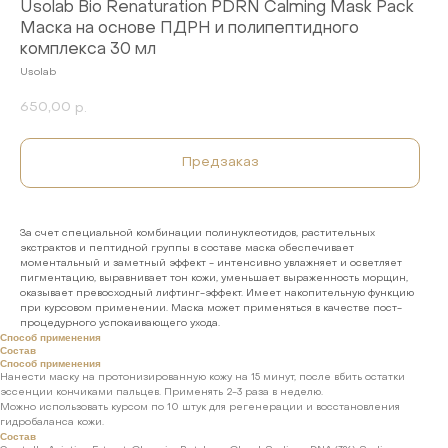
Usolab Bio Renaturation PDRN Calming Mask Pack
Маска на основе ПДРН и полипептидного
комплекса 30 мл
Usolab
650,00
р.
Предзаказ
За счет специальной комбинации полинуклеотидов, растительных
экстрактов и пептидной группы в составе маска обеспечивает
моментальный и заметный эффект - интенсивно увлажняет и осветляет
пигментацию, выравнивает тон кожи, уменьшает выраженность морщин,
оказывает превосходный лифтинг-эффект. Имеет накопительную функцию
при курсовом применении. Маска может применяться в качестве пост-
процедурного успокаивающего ухода.
Способ применения
Состав
Способ применения
Нанести маску на протонизированную кожу на 15 минут, после вбить остатки
эссенции кончиками пальцев. Применять 2-3 раза в неделю.
Можно использовать курсом по 10 штук для регенерации и восстановления
гидробаланса кожи.
Состав