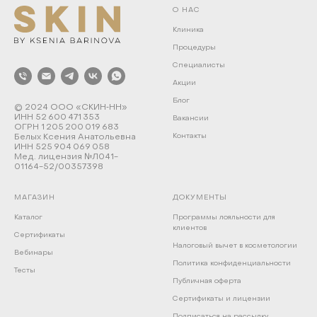
О НАС
Клиника
Процедуры
Специалисты
Акции
Блог
© 2024 ООО «СКИН‑НН»
ИНН 52 600 471 353
Вакансии
ОГРН 1 205 200 019 683
Белых Ксения Анатольевна
Контакты
ИНН 525 904 069 058
Мед. лицензия №Л041-
01164-52/00357398
МАГАЗИН
ДОКУМЕНТЫ
Каталог
Программы лояльности для
клиентов
Сертификаты
Налоговый вычет в косметологии
Вебинары
Политика конфиденциальности
Тесты
Публичная оферта
Сертификаты и лицензии
Подписаться на рассылку