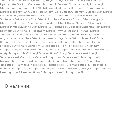
Centella Asiatica Extract, Glycerin, Butylene Glycol, Sodium DNA (3%), Sodium
Hyaluronate, Sodium Carbomer, Panthenol, Betaine, Glutathione, Hydroxydecyl
Ubiquinone, Fragrance, PEG-60 Hydrogenated Castor Oil, Rheum Palmatum Root
Extract, Disodium EDTA, Salix Alba (Willow) Bark Extract, Origanum Vulgare Leaf Extract,
Lactobacillus/Soybean Ferment Extract, Cinnamomum Cassia Bark Extract,
Scutellaria Baicalensis Root Extract, Portulaca Oleracea Extract, Chamaecyparis
Obtusa Leaf Extract, Propanediol, Pentylene Glycol, Cocos Nucifera (Coconut) Fruit
Extract, Pinus Sylvestris Leaf Extract, 1,2-Hexanediol, Dioscorea Japonica Root Extract,
Rosmarinus Officinalis (Rosemary) Extract, Thymus Vulgaris (Thyme) Extract,
Chamomilla Recutita (Matricaria) Extract, Aspalathus Linearis Extract, Lavandula
Angustifolia (Lavender) Extract, Hamamelis Virginiana (Witch Hazel) Leaf Extract,
Calendula Officinalis Flower Extract, Brassica Oleracea Acephala Leaf Extract,
Hyssopus Officinalis Extract, rh-Oligopeptide-1, sh-Polypeptide-1, Nicotinoyl
Dipeptide-23, Acetyl Hexapeptide-8, Acetyl Hexapeptide-1, Acetyl Tetrapeptide-11,
Acetyl Tetrapeptide-2, Acetyl Tetrapeptide-3, Acetyl Tetrapeptide-5, Acetyl
Tetrapeptide-9, Carnosine, Copper Tripeptide-1, Dipeptide-2, Hexapeptide-9,
Nonapeptide-1, Palmitoyl Pentapeptide-4, Palmitoyl Tetrapeptide-7, Palmitoyl
Tripeptide-1, Palmitoyl Tripeptide-5, Hexapeptide-11, Pentapeptide-3, Tripeptide-1,
Biotinoyl Tripeptide-1, Tetrapeptide-30, Acetyl Octapeptide-3, Acetyl Hexapeptide-38,
Hexapeptide-2, Hexapeptide-10, Tetrapeptide-21, Tripeptide-29.
В наличии: