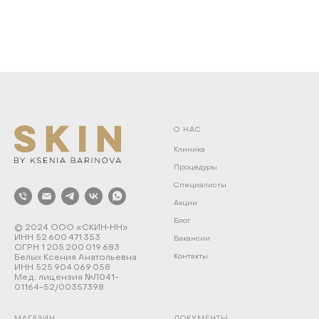
О НАС
Клиника
Процедуры
Специалисты
Акции
Блог
© 2024 ООО «СКИН‑НН»
ИНН 52 600 471 353
Вакансии
ОГРН 1 205 200 019 683
Белых Ксения Анатольевна
Контакты
ИНН 525 904 069 058
Мед. лицензия №Л041-
01164-52/00357398
МАГАЗИН
ДОКУМЕНТЫ