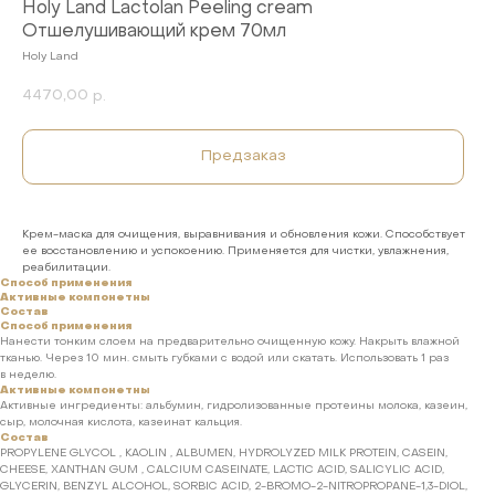
Holy Land Lactolan Peeling cream
Отшелушивающий крем 70мл
Holy Land
4470,00
р.
Предзаказ
Крем-маска для очищения, выравнивания и обновления кожи. Способствует
ее восстановлению и успокоению. Применяется для чистки, увлажнения,
реабилитации.
Способ применения
Активные компонетны
Состав
Способ применения
Нанести тонким слоем на предварительно очищенную кожу. Накрыть влажной
тканью. Через 10 мин. смыть губками с водой или скатать. Использовать 1 раз
в неделю.
Активные компонетны
Активные ингредиенты: альбумин, гидролизованные протеины молока, казеин,
сыр, молочная кислота, казеинат кальция.
Состав
PROPYLENE GLYCOL , KAOLIN , ALBUMEN, HYDROLYZED MILK PROTEIN, CASEIN,
CHEESE, XANTHAN GUM , CALCIUM CASEINATE, LACTIC ACID, SALICYLIC ACID,
GLYCERIN, BENZYL ALCOHOL, SORBIC ACID, 2-BROMO-2-NITROPROPANE-1,3-DIOL,