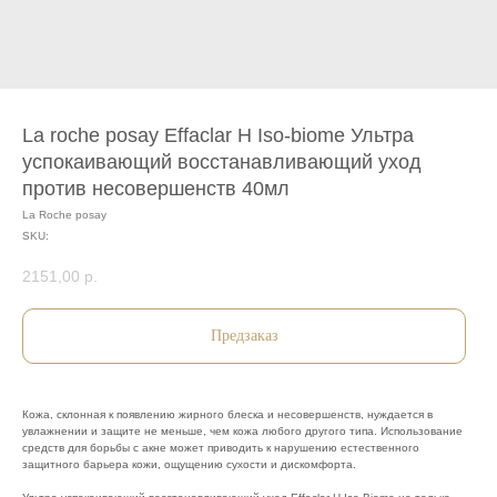
La roche posay Effaclar H Iso-biome Ультра
успокаивающий восстанавливающий уход
против несовершенств 40мл
La Roche posay
SKU:
2151,00
р.
Предзаказ
Кожа, склонная к появлению жирного блеска и несовершенств, нуждается в
увлажнении и защите не меньше, чем кожа любого другого типа. Использование
средств для борьбы с акне может приводить к нарушению естественного
защитного барьера кожи, ощущению сухости и дискомфорта.