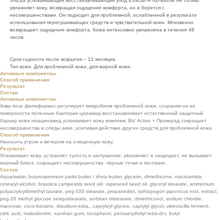
Ультра успокаивающий восстанавливающий уход Effaclar H Iso-Biome не только
увлажняет кожу, возвращая ощущение комфорта, но и борется с
несовершенствами. Он подходит для проблемной, ослабленной в результате
использования пересушивающих средств и чувствительной кожи. Мгновенно
возвращает ощущение комфорта. Кожа интенсивно увлажнена в течение 48
часов.
Срок годности после вскрытия – 12 месяцев.
Тип кожи: Для проблемной кожи, для жирной кожи.
Активные компонетны
Способ применения
Результат
Состав
Активные компонетны
Аква позе филиформис регулирует микробиом проблемной кожи, сохраняя на ее
поверхности полезные бактерии церамид восстанавливает естественный защитный
барьер кожи ниацинамид успокаивает кожу комплекс Bix' Active + Прокерад сокращает
несовершенства и следы акне, усиливая действие других средств для проблемной кожи.
Способ применения
Наносить утром и вечером на очищенную кожу.
Результат
Успокаивает кожу, устраняет сухость и шелушение, увлажняет и защищает, не вызывает
жирный блеск, сокращает несовершенства: чёрные точки и постакне.
Состав
Aqua/water, butyrospermum parkii butter / shea butter, glycerin, dimethicone, niacinamide,
cetearyl alcohol, brassica campestris seed oil/, rapeseed seed oil, glyceryl stearate, ammonium
polyacryloyldimethyl taurate, peg-100 stearate, propanediol, ophiopogon japonicus root, extract,
peg-20 methyl glucose sesquistearate, sorbitan tristearate, dimethiconol, sodium chloride,
mannose, coco-betaine, disodium edta,, capryloyl glycine, caprylyl glycol, vitreoscilla ferment,
citric acid, maltodextrin, xanthan gum, tocopherol, pentaerythrityl tetra-di-t, butyl