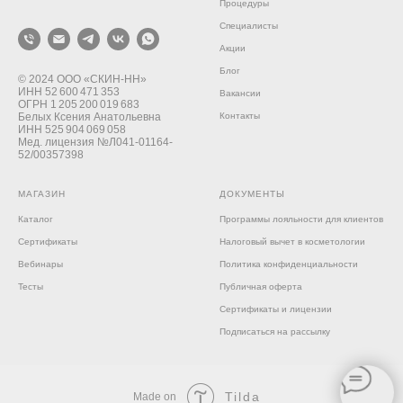
Процедуры
Специалисты
Акции
Блог
© 2024 ООО «СКИН‑НН»
ИНН 52 600 471 353
Вакансии
ОГРН 1 205 200 019 683
Белых Ксения Анатольевна
Контакты
ИНН 525 904 069 058
Мед. лицензия №Л041-01164-
52/00357398
МАГАЗИН
ДОКУМЕНТЫ
Каталог
Программы лояльности для клиентов
Сертификаты
Налоговый вычет в косметологии
Вебинары
Политика конфиденциальности
Тесты
Публичная оферта
Сертификаты и лицензии
Подписаться на рассылку
Tilda
Made on