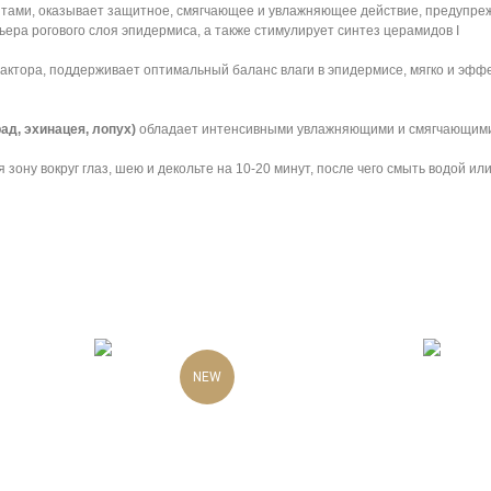
тами, оказывает защитное, смягчающее и увлажняющее действие, предупреж
ера рогового слоя эпидермиса, а также стимулирует синтез церамидов I
тора, поддерживает оптимальный баланс влаги в эпидермисе, мягко и эффек
ад, эхинацея, лопух)
обладает интенсивными увлажняющими и смягчающими с
зону вокруг глаз, шею и декольте на 10-20 минут, после чего смыть водой и
NEW