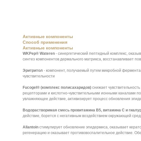
Активные компоненты
Способ применения
Активные компоненты
WKPep® Wateren
- синергетический пептидный комплекс, оказы
синтез компонентов дермального матрикса, восстанавливает по
Эритритол
- компонент, получаемый путем микробной ферментац
чувствительности
Fucogel® (комплекс полисахаридов)
снижает чувствительность
рецепторами и кислотно-чувствительными ионными каналами по
увлажняющее действие, активизирует процесс обновления эпид
Водорастворимая смесь провитамина В5, витамина C и гиалуро
действие, борется с негативным воздействием окружающей сре
Allantoin
стимулирует обновление эпидермиса, оказывает керат
регенерацию и оказывает противовоспалительное действие. Обе