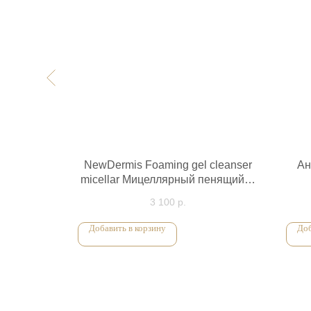
unscreen
NewDermis Foaming gel cleanser
Ан
защитный
micellar Мицеллярный пенящийся
анными
гель для умывания 300мл
3 100
р.
л
Добавить в корзину
Доб