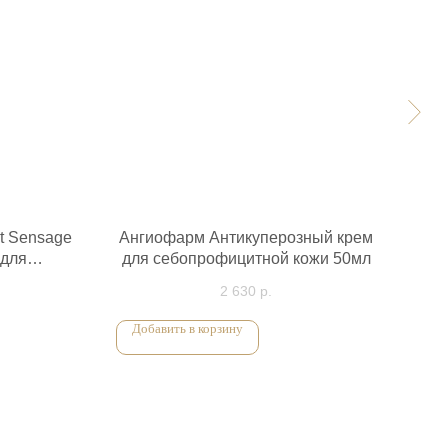
st Sensage
Ангиофарм Антикуперозный крем
He
 для
для себопрофицитной кожи 50мл
Со
и 30мл
2 630
р.
Добавить в корзину
До