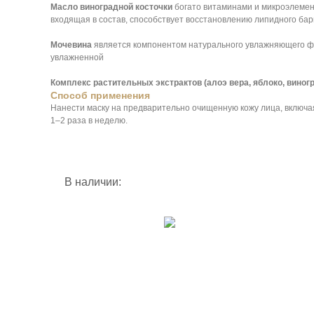
Масло виноградной косточки
богато витаминами и микроэлемен
входящая в состав, способствует восстановлению липидного барь
Мочевина
является компонентом натурального увлажняющего фак
увлажненной
Комплекс растительных экстрактов (алоэ вера, яблоко, виногр
Способ применения
Нанести маску на предварительно очищенную кожу лица, включая 
1–2 раза в неделю.
В наличии:
NEW