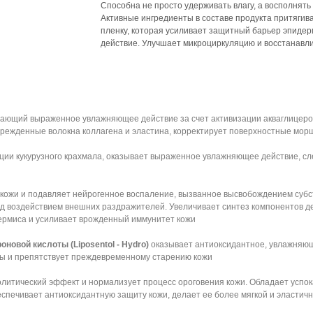
Способна не просто удерживать влагу, а восполнять
Активные ингредиенты в составе продукта притягив
пленку, которая усиливает защитный барьер эпиде
действие. Улучшает микроциркуляцию и восстанавли
вающий выраженное увлажняющее действие за счет активизации акваглицеро
врежденные волокна коллагена и эластина, корректирует поверхностные мор
ии кукурузного крахмала, оказывает выраженное увлажняющее действие, сл
 кожи и подавляет нейрогенное воспаление, вызванное высвобождением субс
д воздействием внешних раздражителей. Увеличивает синтез компонентов д
ермиса и усиливает врожденный иммунитет кожи
новой кислоты (Liposentol - Hydro)
оказывает антиоксидантное, увлажняю
ды и препятствует преждевременному старению кожи
олитический эффект и нормализует процесс ороговения кожи. Обладает усп
спечивает антиоксидантную защиту кожи, делает ее более мягкой и эластич