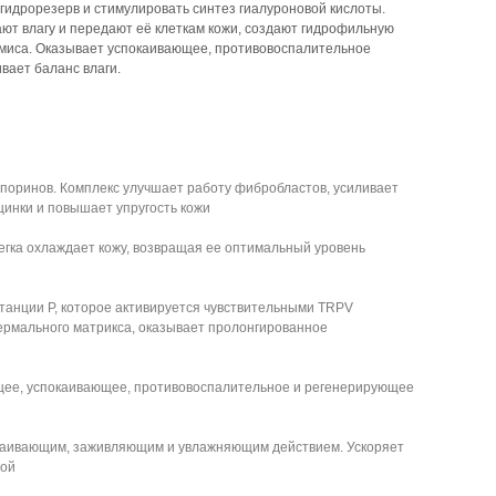
 гидрорезерв и стимулировать синтез гиалуроновой кислоты.
ают влагу и передают её клеткам кожи, создают гидрофильную
рмиса. Оказывает успокаивающее, противовоспалительное
вает баланс влаги.
поринов. Комплекс улучшает работу фибробластов, усиливает
щинки и повышает упругость кожи
егка охлаждает кожу, возвращая ее оптимальный уровень
танции P, которое активируется чувствительными TRPV
ермального матрикса, оказывает пролонгированное
щее, успокаивающее, противовоспалительное и регенерирующее
окаивающим, заживляющим и увлажняющим действием. Ускоряет
ной