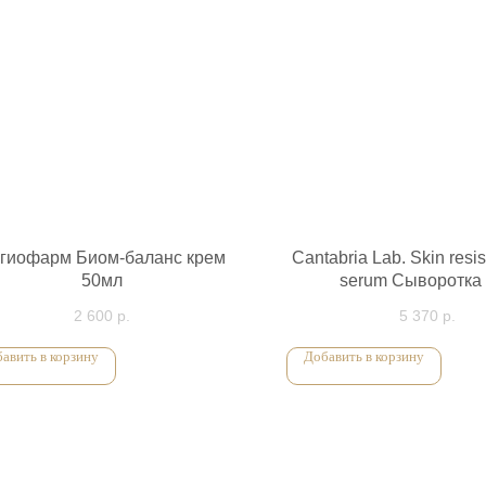
гиофарм Биом-баланс крем
Cantabria Lab. Skin resi
50мл
serum Сыворотка
чувствительной кож
2 600
р.
5 370
р.
авить в корзину
Добавить в корзину