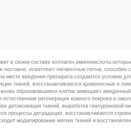
ит в своем составе коллаген,аминокислоты,которы
е постакне, осветляют пигментные пятна, способен 
 на месте введения препарата создаются условия дл
рукции тканей, восстанавливаются кровеносные и ли
а вновь образовавшиеся клетки замещают введенный 
я естественная регенерация кожного покрова и омол
ая детоксикация тканей, выработка гиалуроновой ки
ся процессы деградации, восстанавливается строе
сходит моделирование мягких тканей и восстановлен