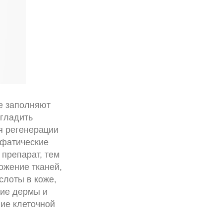
е заполняют
сгладить
я регенерации
мфатические
препарат, тем
ожение тканей,
слоты в коже,
ние дермы и
ие клеточной