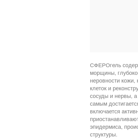
СФЕРОгель содерж
морщины, глубоко
неровности кожи,
клеток и реконст
сосуды и нервы, 
самым достигаетс
включается активн
приостанавливают
эпидермиса, прои
структуры.