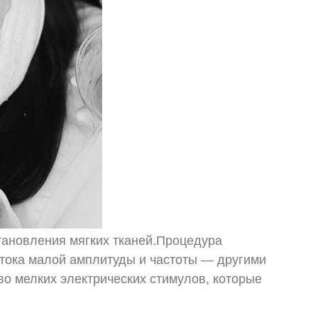
тановления мягких тканей.Процедура
 тока малой амплитуды и частоты — другими
во мелких электрических стимулов, которые