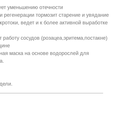
ует уменьшению отечности
 и регенерации тормозит старение и увядание
ротоки, ведет и к более активной выработке
т работу сосудов (розацеа,эритема,постакне)
щине
тная маска на основе водорослей для
а.
дели.