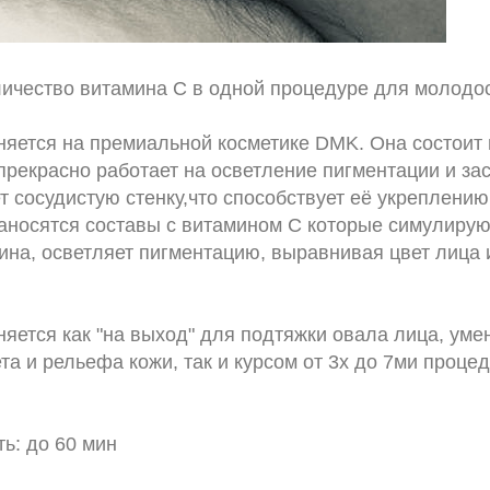
ичество витамина С в одной процедуре для молодос
яется на премиальной косметике DMK. Она состоит 
прекрасно работает на осветление пигментации и за
т сосудистую стенку,что способствует её укреплени
наносятся составы с витамином С которые симулирую
ина, осветляет пигментацию, выравнивая цвет лица
яется как "на выход" для подтяжки овала лица, ум
а и рельефа кожи, так и курсом от 3х до 7ми процеду
ь: до 60 мин