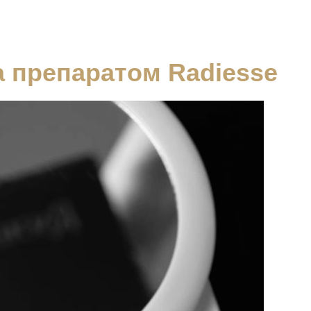
а препаратом Radiesse