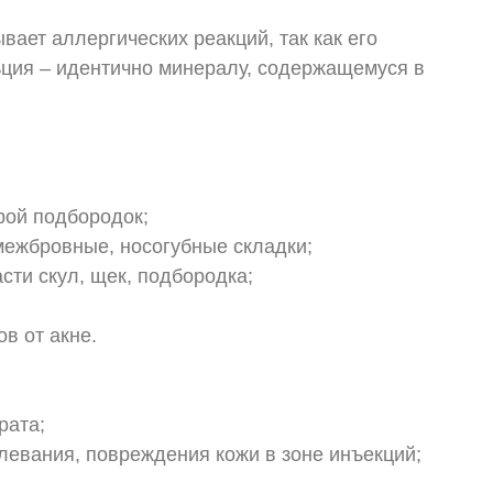
вает аллергических реакций, так как его
ьция – идентично минералу, содержащемуся в
орой подбородок;
межбровные, носогубные складки;
сти скул, щек, подбородка;
в от акне.
рата;
левания, повреждения кожи в зоне инъекций;