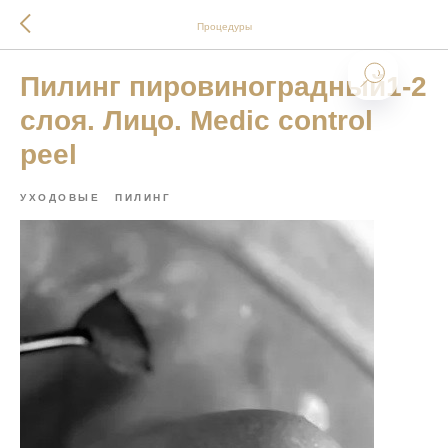
Процедуры
Пилинг пировиноградный1-2
слоя. Лицо. Medic control
peel
УХОДОВЫЕ
ПИЛИНГ