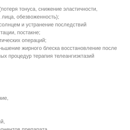
потеря тонуса, снижение эластичности,
лица, обезвоженность);
 солнцем и устранение последствий
тации, постакне;
тических операций;
еньшение жирного блеска восстановление после
ных процедур терапия телеангиэктазий
ние,
й,
онентов препарата.