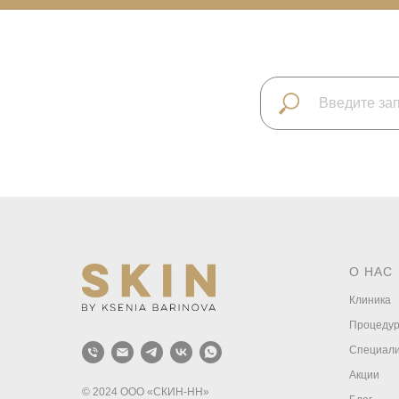
О НАС
Клиника
Процеду
Специал
Акции
© 2024 ООО «СКИН‑НН»