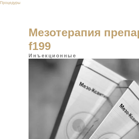
Процедуры
Мезотерапия препа
f199
Инъекционные