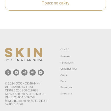
Поиск по сайту
О НАС
Клиника
Процедуры
Специалисты
Акции
Блог
© 2024 ООО «СКИН‑НН»
ИНН 52 600 471 353
Вакансии
ОГРН 1 205 200 019 683
Белых Ксения Анатольевна
Контакты
ИНН 525 904 069 058
Мед. лицензия № Л041-01164-
52/00357398