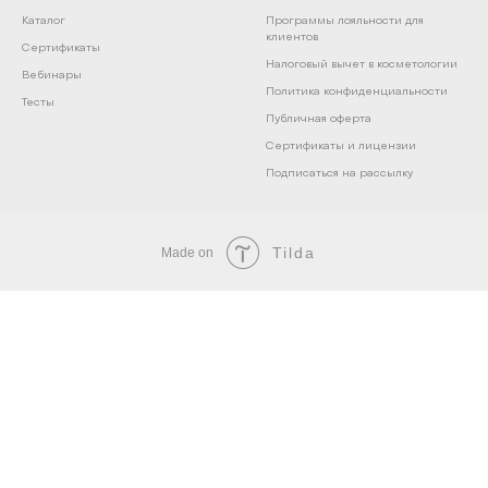
Каталог
Программы лояльности для
клиентов
Сертификаты
Налоговый вычет в косметологии
Вебинары
Политика конфиденциальности
Тесты
Публичная оферта
Сертификаты и лицензии
Подписаться на рассылку
Tilda
Made on