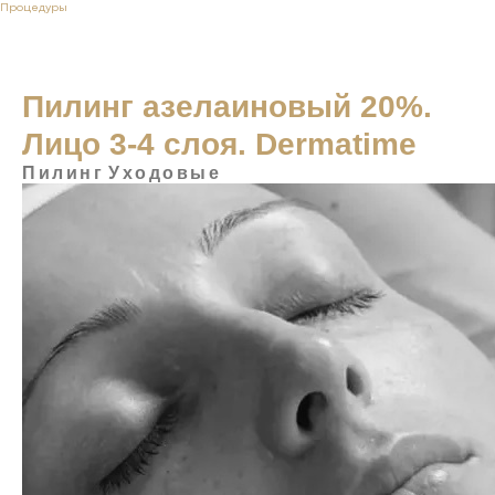
Процедуры
Пилинг азелаиновый 20%.
Лицо 3-4 слоя. Dermatime
Пилинг
Уходовые