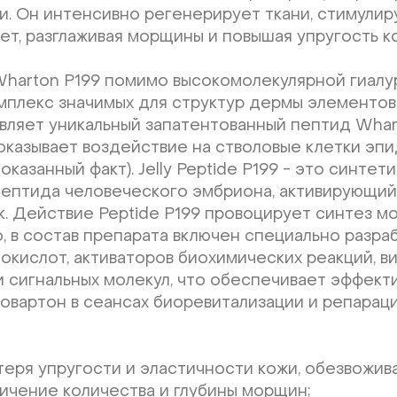
. Он интенсивно регенерирует ткани, стимулир
яет, разглаживая морщины и повышая упругость к
harton Р199 помимо высокомолекулярной гиалу
мплекс значимых для структур дермы элементов
вляет уникальный запатентованный пептид Wharto
оказывает воздействие на стволовые клетки эп
казанный факт). Jelly Peptide Р199 - это синтет
пептида человеческого эмбриона, активирующи
к. Действие Peptide Р199 провоцирует синтез м
о, в состав препарата включен специально разр
нокислот, активаторов биохимических реакций, в
и сигнальных молекул, что обеспечивает эффект
вартон в сеансах биоревитализации и репараци
теря упругости и эластичности кожи, обезвожив
ичение количества и глубины морщин;