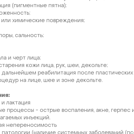
ция (пигментные пятна);
воженность;
 или химические повреждения;
оры, сальность;
а и черт лица;
тарения кожи лица, рук, шеи, декольте;
в дальнейшем реабилитация после пластических
оцедур на лице, шее и зоне декольте.
ия:
и лактация
е процессы - острые воспаления, акне, герпес 
агаемых инъекций.
ая непереносимость
патологии (наличие системных заболеваний (пс