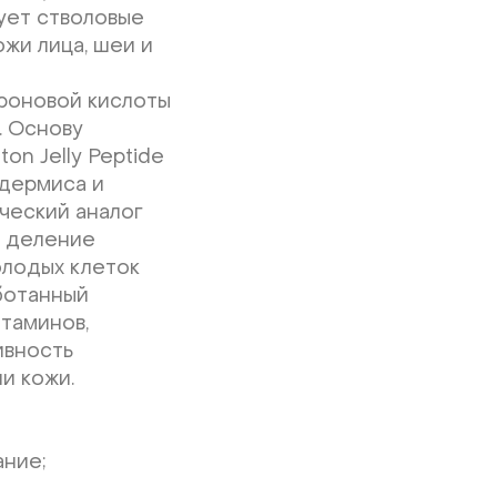
ует стволовые
ожи лица, шеи и
роновой кислоты
. Основу
n Jelly Peptide
идермиса и
ический аналог
й деление
олодых клеток
аботанный
итаминов,
ивность
и кожи.
ание;