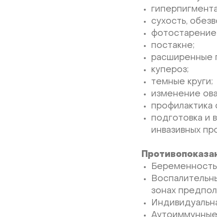
гиперпигмента
сухость, обез
фотостарение
постакне;
расширенные п
купероз;
темные круги;
изменение овал
профилактика с
подготовка и 
инвазивных пр
Противопоказан
Беременность 
Воспалительны
зонах предпол
Индивидуальн
Аутоиммунные 