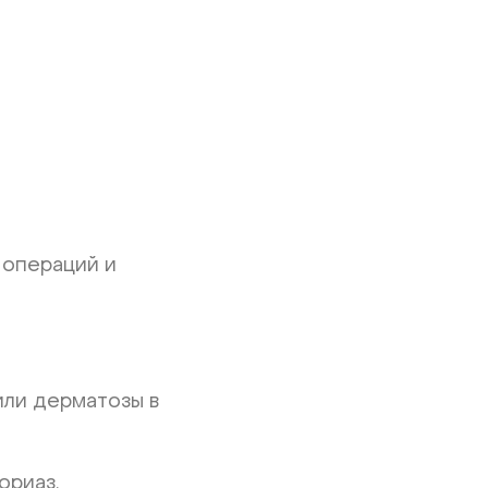
 операций и
или дерматозы в
ориаз,