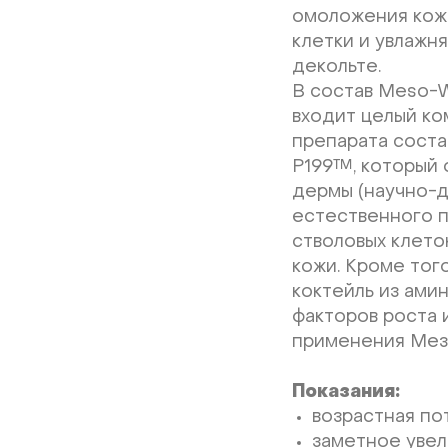
омоложения кожи
клетки и увлажн
декольте.
В состав Meso-W
входит целый ко
препарата соста
Р199™, который 
дермы (научно-до
естественного 
стволовых клето
кожи. Кроме тог
коктейль из ами
факторов роста 
применения Мезо
Показания:
возрастная по
заметное увел