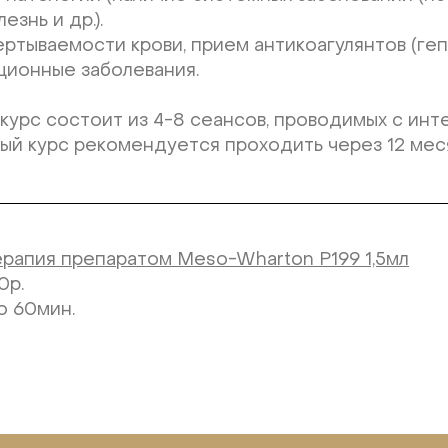
езнь и др.).
ртываемости крови, прием антикоагулянтов (гепа
ционные заболевания.
урс состоит из 4-8 сеансов, проводимых с инте
ый курс рекомендуется проходить через 12 мес
терапия препаратом Meso-Wharton P199 1,5мл
0р.
о 60мин.